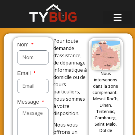
Pour toute
Nom
demande
d’assistance,
de dépannage
informatique à
Email
Nous
domicile ou de
intervenons
cours
dans la zone
particuliers,
comprenant:
nous sommes
Mesnil Roc’h,
Message
Dinan,
à votre
Tinténiac,
disposition.
Combourg,
Saint Malo,
Nous vous
Dol de
offrons un